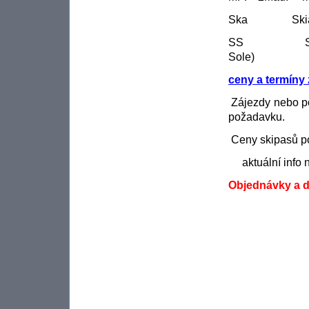
Ska Skiarea 
SS Superski 
Sole)
ceny a termíny
Zájezdy nebo po
požadavku.
Ceny skipasů pod
aktuální info n
Objednávky a da