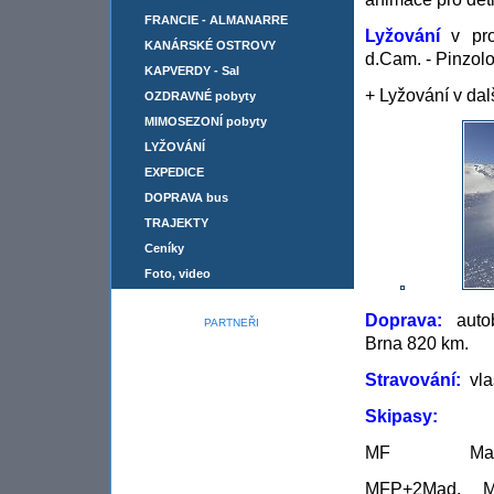
FRANCIE - ALMANARRE
Lyžování
v pro
KANÁRSKÉ OSTROVY
d.Cam. - Pin
KAPVERDY - Sal
+ Lyžování v dal
OZDRAVNÉ pobyty
MIMOSEZONÍ pobyty
LYŽOVÁNÍ
EXPEDICE
DOPRAVA bus
TRAJEKTY
Cení­ky
Foto, video
Doprava:
autob
PARTNEŘI
Brna 820 km.
Stravování:
vlas
Skipasy:
MF Marillev
MFP+2Mad. Mar