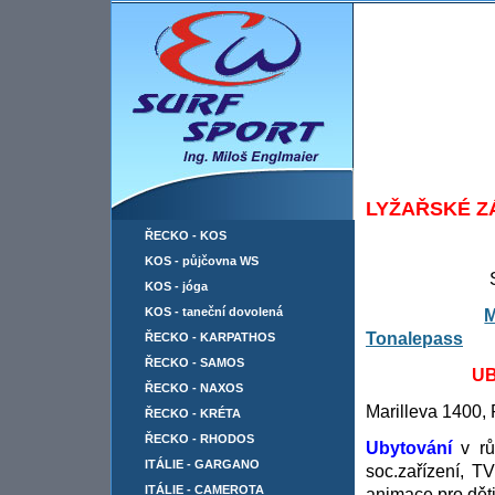
LETENKY A DOPRAVA
LYŽAŘSKÉ ZÁJ
ŘECKO - KOS
KOS - půjčovna WS
Středisk
KOS - jóga
KOS - taneční dovolená
M
Tonalepass
ŘECKO - KARPATHOS
ŘECKO - SAMOS
UBYTOVÁNÍ 
ŘECKO - NAXOS
Marilleva 1400,
ŘECKO - KRÉTA
ŘECKO - RHODOS
Ubytování
v rů
ITÁLIE - GARGANO
soc.zařízení, TV
ITÁLIE - CAMEROTA
animace pro děti